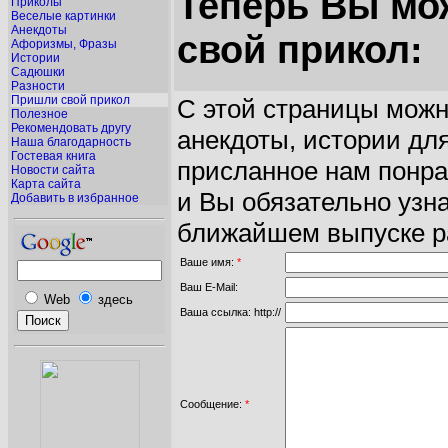
Теперь Вы мо
Приколы
Веселые картинки
Анекдоты
свой прикол:
Афоризмы, Фразы
Истории
Садюшки
Разности
Пришли свой прикол
С этой страницы можн
Полезное
Рекомендовать другу
анекдоты, истории дл
Наша благодарность
Гостевая книга
присланное нам понра
Новости сайта
Карта сайта
и Вы обязательно узна
Добавить в избранное
ближайшем выпуске р
Ваше имя:
*
Ваш E-Mail:
Web
здесь
Ваша ссылка: http://
Сообщение:
*