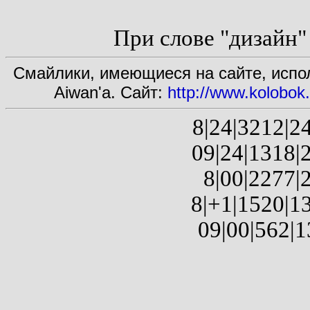
При слове "дизайн" -
Смайлики, имеющиеся на сайте, испол
Aiwan'а. Сайт:
http://www.kolobo
8|24|3212|24
09|24|1318|2
8|00|2277|2
8|+1|1520|13
09|00|562|1