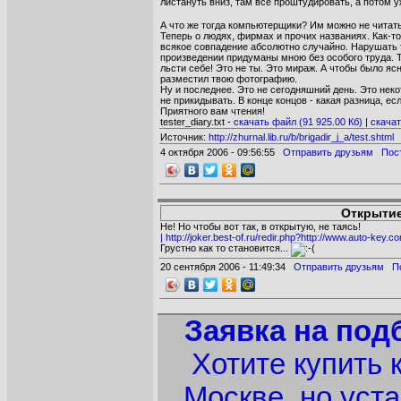
листануть вниз, там все проштудировать, а потом у
А что же тогда компьютерщики? Им можно не читать, 
Теперь о людях, фирмах и прочих названиях. Как-т
всякое совпадение абсолютно случайно. Нарушать 
произведении придуманы мною без особого труда. Так
льсти себе! Это не ты. Это мираж. А чтобы было ясн
разместил твою фотографию.
Ну и последнее. Это не сегодняшний день. Это неко
не прикидывать. В конце концов - какая разница, есл
Приятного вам чтения!
tester_diary.txt -
cкачать файл (91 925.00 Кб)
|
cкачат
Источник:
http://zhurnal.lib.ru/b/brigadir_j_a/test.shtml
4 октября 2006 - 09:56:55
Отправить друзьям
Пос
Открытие
Не! Но чтобы вот так, в открытую, не таясь!
| http://joker.best-of.ru/redir.php?http://www.auto-key.
Грустно как то становится...
20 сентября 2006 - 11:49:34
Отправить друзьям
П
Заявка на под
Хотите купить 
Москве, но уст