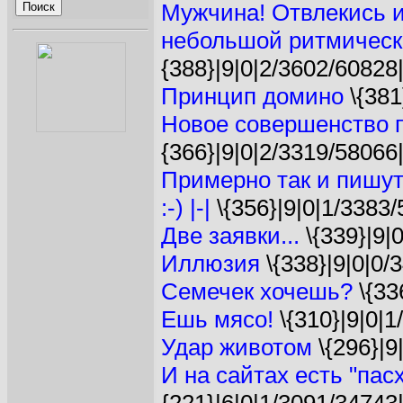
Мужчина! Отвлекись 
небольшой ритмической
{388}|9|0|2/3602/60828
Принцип домино
\{381
Новое совершенство 
{366}|9|0|2/3319/58066
Примерно так и пишутся
:-) |-|
\{356}|9|0|1/3383/
Две заявки...
\{339}|9|
Иллюзия
\{338}|9|0|0/
Семечек хочешь?
\{33
Ешь мясо!
\{310}|9|0|1
Удар животом
\{296}|9
И на сайтах есть "па