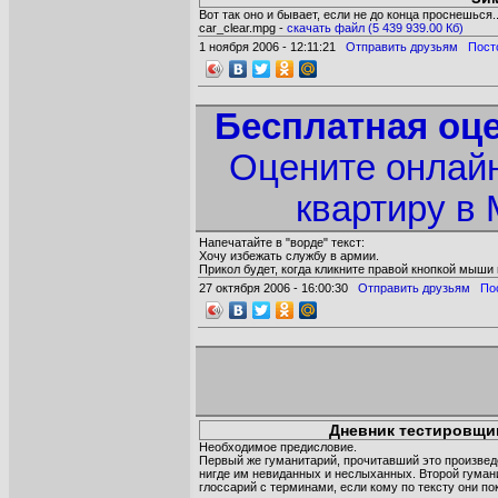
Вот так оно и бывает, если не до конца проснешься..
car_clear.mpg -
cкачать файл (5 439 939.00 Кб)
1 ноября 2006 - 12:11:21
Отправить друзьям
Пост
Бесплатная оце
Оцените онлай
квартиру в 
Напечатайте в "ворде" текст:
Хочу избежать службу в армии.
Прикол будет, когда кликните правой кнопкой мыши 
27 октября 2006 - 16:00:30
Отправить друзьям
По
Дневник тестировщик
Необходимое предисловие.
Первый же гуманитарий, прочитавший это произвед
нигде им невиданных и неслыханных. Второй гуман
глоссарий с терминами, если кому по тексту они п