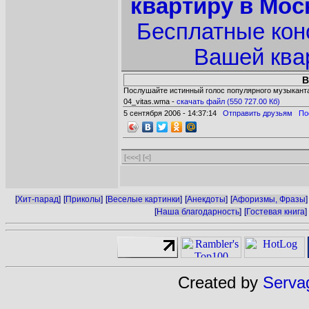
квартиру в Мос
Бесплатные кон
Вашей ква
В
Послушайте истинный голос популярного музыкан
04_vitas.wma -
cкачать файл (550 727.00 Кб)
5 сентября 2006 - 14:37:14
Отправить друзьям
По
[<<<]
[<]
[
Хит-парад
]
[
Приколы
]
[
Веселые картинки
]
[
Анекдоты
]
[
Афоризмы, Фразы
]
[
Наша благодарность
]
[
Гостевая книга
]
Created by
Serva