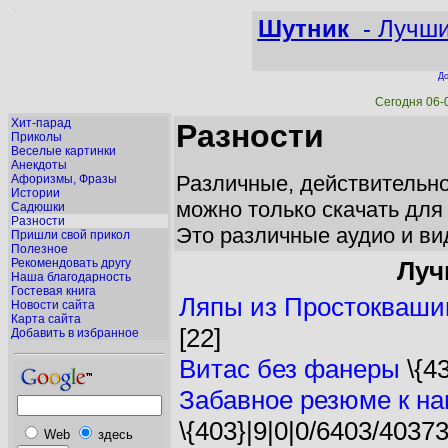
Шутник
- Лучши
До
Сегодня 06-
Хит-парад
Разности
Приколы
Веселые картинки
Анекдоты
Различные, действительно
Афоризмы, Фразы
Истории
можно только скачать для
Садюшки
Разности
Это различные аудио и вид
Пришли свой прикол
Полезное
Рекомендовать другу
Луч
Наша благодарность
Гостевая книга
Ляпы из Простокваши
Новости сайта
Карта сайта
[22]
Добавить в избранное
Витас без фанеры
\{43
Забавное резюме к нам
\{403}|9|0|0/6403/40373
Web
здесь