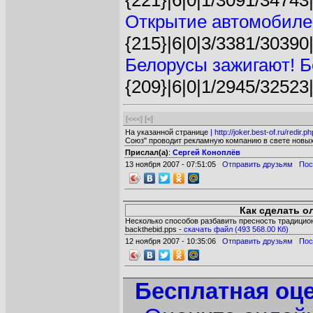
{221}|6|0|1/3091/34743
Открытие автомобиле
{215}|6|0|3/3381/30390
Белорусы зажигают! Бе
{209}|6|0|1/2945/32523
[<<<]
[<]
На указанной странице
| http://joker.best-of.ru/redir
Союз" проводит рекламную компанию в свете новых 
Прислал(а)
:
Сергей Коноплёв
13 ноября 2007 - 07:51:05
Отправить друзьям
Пос
Как сделать о
Несколько способов разбавить пресность традицио
backthebid.pps -
cкачать файл (493 568.00 Кб)
12 ноября 2007 - 10:35:06
Отправить друзьям
Пос
Бесплатная оце