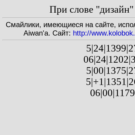
При слове "дизайн" -
Смайлики, имеющиеся на сайте, испол
Aiwan'а. Сайт:
http://www.kolobo
5|24|1399|2
06|24|1202|3
5|00|1375|2
5|+1|1351|2
06|00|1179