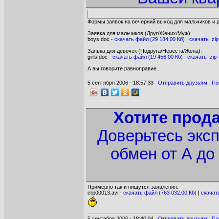
Формы заявок на вечерний выход для мальчиков и д
Заявка для мальчиков (Друг/Жених/Муж):
boys.doc -
cкачать файл (29 184.00 Кб)
|
cкачать .zip
Заявка для девочек (Подруга/Невеста/Жена):
girls.doc -
cкачать файл (19 456.00 Кб)
|
cкачать .zip
А вы говорите равноправие...
5 сентября 2006 - 18:57:33
Отправить друзьям
По
Хотите прод
Доверьтесь экс
обмен от А до
Примерно так и пишутся заявления:
clip00013.avi -
cкачать файл (763 032.00 Кб)
|
cкачать
5 сентября 2006 - 18:40:04
Отправить друзьям
По