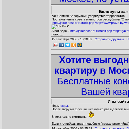
Белорусы зажи
Как Совмин Белоруссии упорядочил террористов -
Постановление совета министров республики "О по
|
http://joker.best-of.ru/redir.php?http://www.pravo.b
А вот здесь:|
http://joker.best-of.ru/redir.php?http://
понял...
15 сентября 2006 - 10:30:52
Отправить друзьям
П
Хотите выгодн
квартиру в Мос
Бесплатные кон
Вашей ква
И на сайт
Идем
сюда
.
После загрузки флешки, несколько раз щелкаем мы
Внимательно смотрим...
Если кто-нибудь знает подобные "пасхальные яйца"
14 сентября 2006 - 08:35:32
Отправить друзьям
П