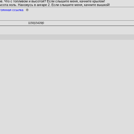
ров. Что с топливом и высотой? Если слышите меня, качните крылом!
высота ноль. Нахожусь в ангаре 2. Если слышите меня, качните вышкой!
тоянная ссылка
®
1150|15429|0