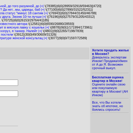
ой, до того разумной, до |+|
\{78385}|6|0|28959/32918/59463|[4720]
 Да нет...мы, царицы, баб |+|
\{77100}|6|0|27890/31522/52311|
ла статус "минус 18 сантим |+|
\{76943}|6|0|27844/31450/46788|
у друга. Звоню 10-ти лучши |+|
\{76196}|6|0|27579/31205/43312|
.
\{70725}|6|0|26153/29764/41185|
известного автора
\{12581}|6|0|6590/26880/28593|
т в мясную лавку с кошельк |+|
\{8878}|9|0|1/171994/173961|
хогруз, я танкер. Налейт |+|
\{4801}|9|0|2265/7198/7839|
 постели
\{3912}|30|0|49/30609/31326|
тратуре женской консультац |+|
\{3077}|9|0|0/71597/72589|
Хотите продать жилье
в Москве?
Доверьтесь экспертам
Инком! Продажа/обмен
от А до Я. Возможен
срочный выкуп.
Бесплатная оценка
квартир в Москве
!
Оцените онлайн свою
или покупаемую
квартиру в Москве! (АН
Инком)
Все, что Вы хотели
знать об ипотеке, но
боялись спросить!