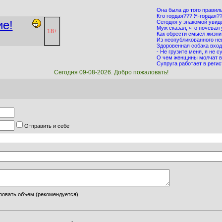
Она была до того правильн
Кто гордая??? Я-гордая???
ие!
Сегодня у знакомой увиде
Муж сказал, что ночевал 
18+
Как обрести смысл жизни
Из неопубликованного не
Здоровенная собака входи
- Не грузите меня, я не су
О чем женщины молчат в
Супруга работает в регис
Сегодня 09-08-2026. Добро пожаловать!
Отправить и себе
овать объем (рекомендуется)