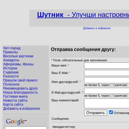
Шутник
- Улучши настроен
Добавить в избранное
Хит-парад
Отправка сообщения другу:
Приколы
Веселые картинки
Анекдоты
*
Поля, обязательные для заполнения
Афоризмы, Фразы
Ваше имя:
*
Истории
Садюшки
Ваш E-Mail:
*
Разности
Пришли свой прикол
Имя друга/друзей:
*
Полезное
не более 5, через ',' (запятая)
Рекомендовать другу
Наша благодарность
E-Mail друга/друзей:
*
не более 5, через ',' (запятая)
Гостевая книга
Новости сайта
Ваш комментарий:
Карта сайта
Добавить в избранное
Оптимизир
Сообщение:
Авиадиспетчер: