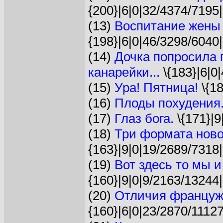
{200}|6|0|32/4374/7195|
(13)
Воспитание жены 
{198}|6|0|46/3298/6040|
(14)
Дочка попросила 
канарейки...
\{183}|6|0
(15)
Ура! Пятница!
\{18
(16)
Плоды похудения.
(17)
Глаз бога.
\{171}|9
(18)
Три формата ново
{163}|9|0|19/2689/7318|
(19)
Вот здесь то мы и
{160}|9|0|9/2163/13244|
(20)
Отличия француж
{160}|6|0|23/2870/11127