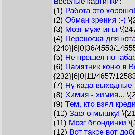
Веселые картинки
:
(1)
Работа это хорошо
(2)
Обман зрения :-)
\{
(3)
Мозг мужчины
\{24
(4)
Переноска для кот
{240}|6|0|36/4553/1455
(5)
Не прошел по габар
(6)
Памятник коню в 
{232}|6|0|11/4657/12583
(7)
Ну када выходные 
(8)
Химия - химия...
\{
(9)
Тем, кто взял кредит
(10)
Заело мышку!
\{21
(11)
Мозг блондинки
\{
(12)
Вот такое вот добр