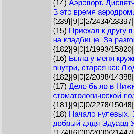
(14)
Аэропорт. Диспет
В это время аэродром
{239}|9|0|2/2434/23397|
(15)
Приехал к другу в
на кладбище. За разго
{182}|9|0|1/1993/15820|
(16)
Была у меня круж
внутри, старая как Лю
{182}|9|0|2/2088/14388|
(17)
Дело было в Нижн
стоматологической пол
{181}|9|0|0/2278/15048|
(18)
Начало нулевых. 
добрый дядя Эдуард У
{174}|6|0|0/2000/21447|