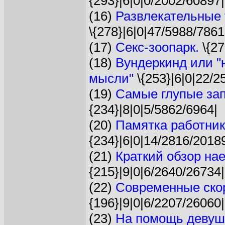
{293}|6|0|0/2002/60897|
(16)
Развлекательные 
\{278}|6|0|47/5988/7861
(17)
Секс-зоопарк.
\{27
(18)
Вундеркинд или "
мысли"
\{253}|6|0|22/2
(19)
Самые глупые зап
{234}|8|0|5/5862/6964|
(20)
Памятка работник
{234}|6|0|14/2816/2018
(21)
Краткий обзор на
{215}|9|0|6/2640/26734|
(22)
Современные ско
{196}|9|0|6/2207/26060|
(23)
На помощь девушк