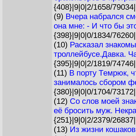
{408}|9|0|2/1658/79034|
(9)
Вчера набрался см
она мне: - И что бы это
{398}|9|0|0/1834/76260|
(10)
Расказал знакомый
троллейбусе.Давка. Ча
{395}|9|0|2/1819/74746|
(11)
В порту Темрюк, 
занималось сбором фе
{380}|9|0|0/1704/73172|
(12)
Со слов моей знак
её бросить муж. Некра
{251}|9|0|2/2379/26837|
(13)
Из жизни кошаков