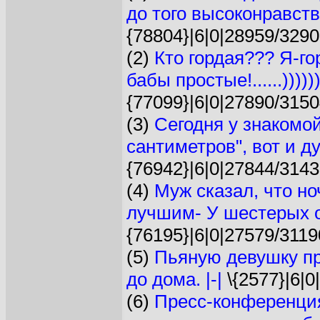
до того высоконравств
{78804}|6|0|28959/3290
(2)
Кто гордая??? Я-го
бабы простые!......)))))) 
{77099}|6|0|27890/3150
(3)
Сегодня у знакомой
сантиметров", вот и ду
{76942}|6|0|27844/3143
(4)
Муж сказал, что но
лучшим- У шестерых о
{76195}|6|0|27579/3119
(5)
Пьяную девушку пр
до дома. |-|
\{2577}|6|0
(6)
Пресс-конференция