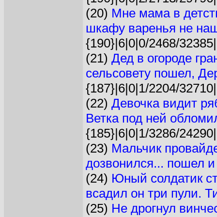
(20)
Мне мама в детст
шкафу варенья не нашe
{190}|6|0|0/2468/32385|
(21)
Дед в огороде гра
сельсовету пошел, Дер
{187}|6|0|1/2204/32710|
(22)
Девочка видит ряб
Ветка под ней обломил
{185}|6|0|1/3286/24290|
(23)
Мальчик провайде
дозвонился... пошел и 
(24)
Юный солдатик сто
всадил он три пули. Ти
(25)
Не дрогнул винчес