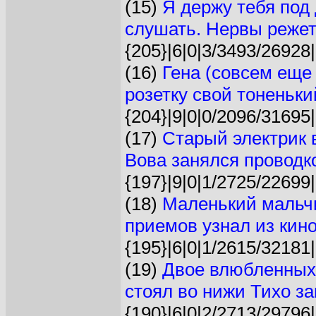
(15)
Я держу тебя под
слушать. Нервы режет 
{205}|6|0|3/3493/26928|
(16)
Гена (совсем ещe
розетку свой тоненьки
{204}|9|0|0/2096/31695|
(17)
Старый электрик 
Вова занялся проводко
{197}|9|0|1/2725/22699|
(18)
Маленький мальч
приемов узнал из кино.
{195}|6|0|1/2615/32181|
(19)
Двое влюбленных
стоял во нижи Тихо зав
{190}|6|0|2/2713/29796|