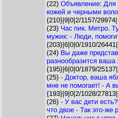
(22)
Объявление: Для 
кожей и черными воло
{210}|9|0|2/1157/29974|
(23)
Час пик. Метро. Т
мужик: - Люди, помоги
{203}|6|0|0/1910/26441|
(24)
Вы даже представ
разнообразится ваша ж
{195}|6|0|0/1879/25137|
(25)
- Доктор, ваша я
мне не помогает! - А в
{193}|9|0|2/1028/27813|
(26)
- У вас дети есть?
что двое - Так это-же р