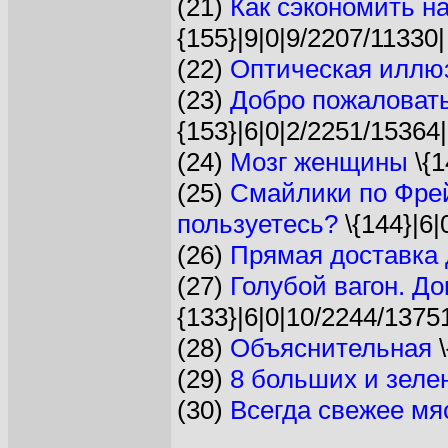
(21)
Как сэкономить н
{155}|9|0|9/2207/11330|
(22)
Оптическая иллю
(23)
Добро пожаловать
{153}|6|0|2/2251/15364|
(24)
Мозг женщины
\{1
(25)
Смайлики по Фрей
пользуетесь?
\{144}|6|
(26)
Прямая доставка
(27)
Голубой вагон. До
{133}|6|0|10/2244/1375
(28)
Объяснительная
\
(29)
8 больших и зелен
(30)
Всегда свежее мя