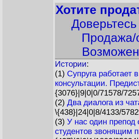
Хотите прода
Доверьтесь
Продажа/о
Возможен
Истории
:
(1)
Супруга работает в
консультации. Предист
{3076}|9|0|0/71578/725
(2)
Два диалога из чат
\{438}|24|0|8/4133/5782
(3)
У нас один препод 
студентов звонящим пр