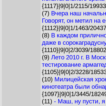
{1117}|9|0|1/2115/19933
(7)
Вчера наш начальн
Говорят, он метил на ег
{1112}|9|0|1/1463/20437
(8)
В каждом прилично
даже в сорокаградусну
{1110}|9|0|2/3039/18802
(9)
Лето 2010 г. В Мос
тестирование армаггед
{1105}|9|0|2/3228/1853
(10)
Милицейская хрон
кинотеатра были обна
{1097}|9|0|1/3445/1824
(11)
- Маш, ну пусти, 