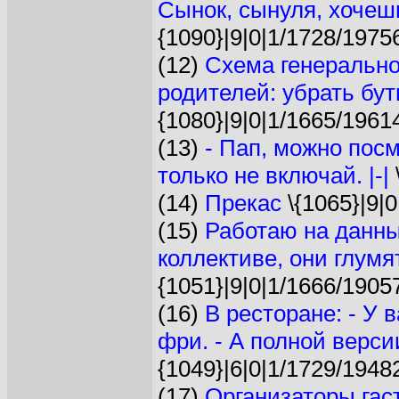
Сынок, сынуля, хочешь
{1090}|9|0|1/1728/1975
(12)
Схема генерально
родителей: убрать бут
{1080}|9|0|1/1665/1961
(13)
- Пап, можно пос
только не включай. |-|
(14)
Прекас
\{1065}|9|0
(15)
Работаю на данны
коллективе, они глумя
{1051}|9|0|1/1666/1905
(16)
В ресторане: - У 
фри. - А полной версии
{1049}|6|0|1/1729/1948
(17)
Организаторы гас