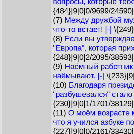
вопросы, которые тебе
{484}|9|0|0/9699/24590|
(7)
Между дружбой му
что-то встает! |-|
\{249}
(8)
Если вы утверждае
"Европа", которая прих
{248}|9|0|2/2095/38593|
(9)
Наёмный работник -
наёмывают. |-|
\{233}|9
(10)
Благодаря презид
"разбушевался" стало
{230}|9|0|1/1701/38129|
(11)
О моём возрасте м
что я учился азбуке по
{227}|9|0|0/2161/33430|