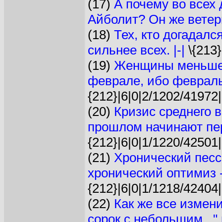
(17)
А почему во всех
Айболит? Он же ветери
(18)
Тех, кто догадался
сильнее всех. |-|
\{213}
(19)
Женщины меньше 
феврале, ибо февраль 
{212}|6|0|2/1202/41972|
(20)
Кризис среднего в
прошлом начинают пе
{212}|6|0|1/1220/42501|
(21)
Хронический песс
хронический оптимиз - 
{212}|6|0|1/1218/42404|
(22)
Как же все измен
сорок с небольшим..." 