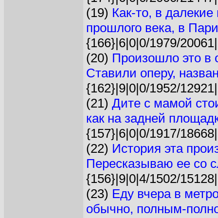
(19)
Как-то, в далеки
прошлого века, в Пари
{166}|6|0|0/1979/20061|
(20)
Произошло это в 
Ставили оперу, назван
{162}|9|0|0/1952/12921|
(21)
Дите с мамой стои
как на задней площадке
{157}|6|0|0/1917/18668|
(22)
История эта произ
Пересказываю ее со сл
{156}|9|0|4/1502/15128|
(23)
Еду вчера в метро
обычно, полным-полно.