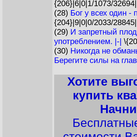
{206}|6|0|1/1073/32694|
(28)
Бог у всех один -
{204}|9|0|0/2033/28845|
(29)
И запретный плод
употреблением. |-|
\{20
(30)
Никогда не обман
Берегите силы на главн
Хотите выг
купить кв
Начни
Бесплатные
стоимости В