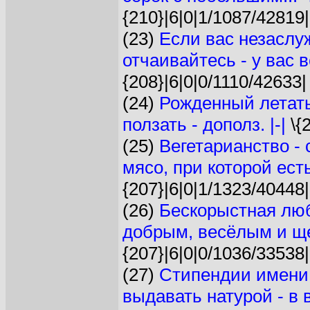
{210}|6|0|1/1087/42819|
(23)
Если вас незаслу
отчаивайтесь - у вас в
{208}|6|0|0/1110/42633|
(24)
Рожденный летать
ползать - дополз. |-|
\{
(25)
Вегетарианство - 
мясо, при которой есть
{207}|6|0|1/1323/40448|
(26)
Бескорыстная люб
добрым, весёлым и щ
{207}|6|0|0/1036/33538|
(27)
Стипендии имени
выдавать натурой - в 