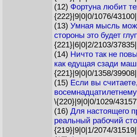
(12)
Фортуна любит тех
{222}|9|0|0/1076/43100|
(13)
Умная мысль может
стороны это будет глуп
{221}|6|0|2/2103/37835|
(14)
Ничто так не пов
как едущая сзади маши
{221}|9|0|0/1358/39908|
(15)
Если вы считаете
восемнадцатилетнему 
\{220}|9|0|0/1029/43157
(16)
Для настоящего п
реальный рабочий сто
{219}|9|0|1/2074/31519|