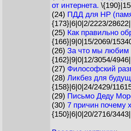
от интернета.
\{190}|15
(24)
ПДД для НР (памя
{173}|6|0|2/2223/28622|
(25)
Как правильно об
{166}|9|0|15/2069/1534
(26)
За что мы любим
{162}|9|0|12/3054/4946|
(27)
Философский раз
(28)
Ликбез для будущ
{158}|6|0|24/2429/11615
(29)
Письмо Деду Моро
(30)
7 причин почему 
{150}|6|0|20/2716/3443|