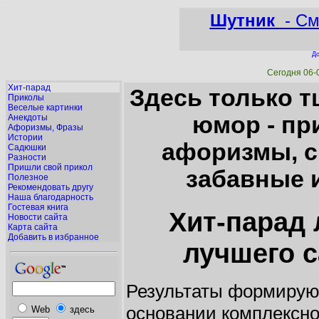
Шутник
- См
До
Сегодня 06-
Хит-парад
Здесь только 
Приколы
Веселые картинки
юмор - пр
Анекдоты
Афоризмы, Фразы
Истории
афоризмы, с
Садюшки
Разности
Пришли свой прикол
забавные и
Полезное
Рекомендовать другу
Наша благодарность
Гостевая книга
Хит-парад
Новости сайта
Карта сайта
Добавить в избранное
лучшего с
Результаты формирую
основании комплексно
Web
здесь