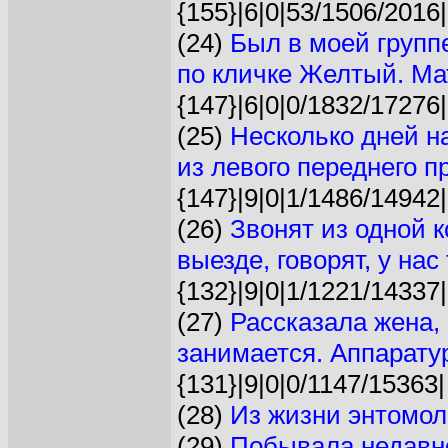
{155}|6|0|53/1506/2016|
(24)
Был в моей групп
по кличке Желтый. Ма
{147}|6|0|0/1832/17276|
(25)
Несколько дней 
из левого переднего пр
{147}|9|0|1/1486/14942|
(26)
Звонят из одной 
выезде, говорят, у нас 
{132}|9|0|1/1221/14337|
(27)
Рассказала жена, 
занимается. Аппаратур
{131}|9|0|0/1147/15363|
(28)
Из жизни энтомол
(29)
Побывала недавн