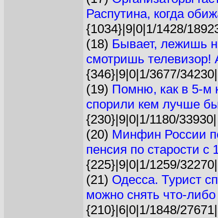
Распутина, когда обиж
{1034}|9|0|1/1428/1892
(18)
Бывает, лежишь н
смотришь телевизор! А 
{346}|9|0|1/3677/34230|
(19)
Помню, как в 5-м
спорили кем лучше бы
{230}|9|0|1/1180/33930|
(20)
Минфин России п
пенсия по старости с 1
{225}|9|0|1/1259/32270|
(21)
Одесса. Турист сп
можно снять что-либо 
{210}|6|0|1/1848/27671|