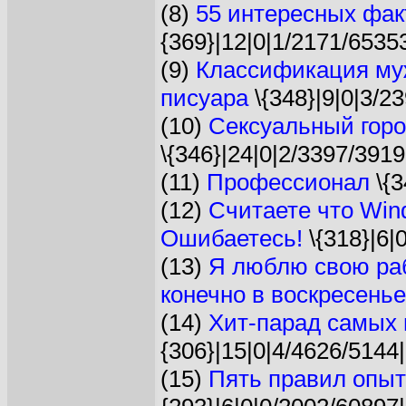
(8)
55 интересных фак
{369}|12|0|1/2171/6535
(9)
Классификация му
писуара
\{348}|9|0|3/2
(10)
Сексуальный горо
\{346}|24|0|2/3397/3919
(11)
Профессионал
\{3
(12)
Считаете что Win
Ошибаетесь!
\{318}|6|
(13)
Я люблю свою раб
конечно в воскресенье.
(14)
Хит-парад самых 
{306}|15|0|4/4626/5144|
(15)
Пять правил опыт