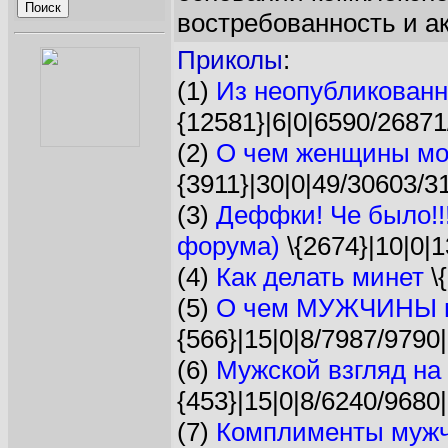
востребованность и а
Приколы
:
(1)
Из неопубликованн
{12581}|6|0|6590/26871
(2)
О чем женщины мол
{3911}|30|0|49/30603/3
(3)
Деффки! Че было!!
форума)
\{2674}|10|0|
(4)
Как делать минет
\{
(5)
О чем МУЖЧИНЫ м
{566}|15|0|8/7987/9790|
(6)
Мужской взгляд на
{453}|15|0|8/6240/9680|
(7)
Комплименты муж