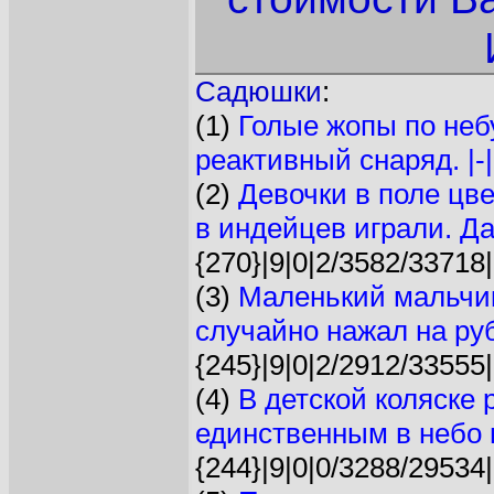
Садюшки
:
(1)
Голые жопы по небу
реактивный снаряд. |-|
(2)
Девочки в поле цв
в индейцев играли. Да
{270}|9|0|2/3582/33718|
(3)
Маленький мальчик
случайно нажал на руб
{245}|9|0|2/2912/33555|
(4)
В детской коляске 
единственным в небо г
{244}|9|0|0/3288/29534|