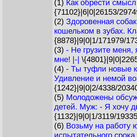
(1)
Как обрести смысл
{71102}|6|0|26153/2974
(2)
Здоровенная собак
кошельком в зубах. Кл
{8878}|9|0|1/171979/17
(3)
- Не грузите меня, 
мне! |-|
\{4801}|9|0|226
(4)
- Ты туфли новые к
Удивление и немой воп
{1242}|9|0|2/4338/2034
(5)
Молодожены обсужд
детей. Муж: - Я хочу д
{1132}|9|0|1/3119/19335
(6)
Возьму на работу 
испытательного срока 