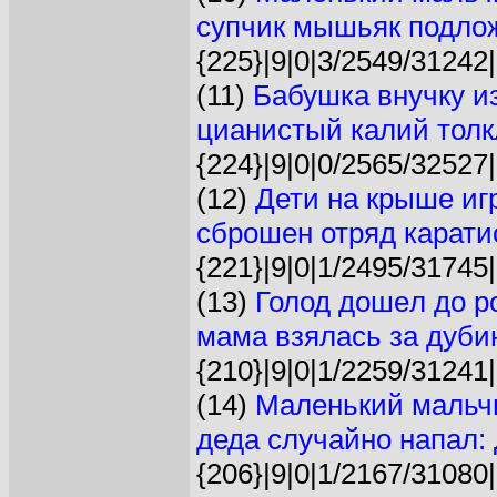
супчик мышьяк подлож
{225}|9|0|3/2549/31242|
(11)
Бабушка внучку и
цианистый калий толкл
{224}|9|0|0/2565/32527|
(12)
Дети на крыше иг
сброшен отряд каратис
{221}|9|0|1/2495/31745|
(13)
Голод дошeл до р
мама взялась за дубин
{210}|9|0|1/2259/31241|
(14)
Маленький мальчи
деда случайно напал: 
{206}|9|0|1/2167/31080|