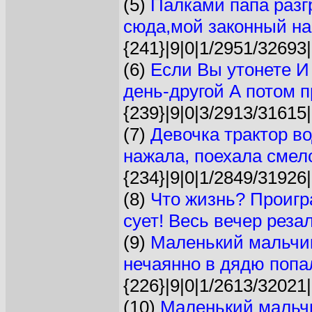
(5)
Палками папа разгр
сюда,мой законный нас
{241}|9|0|1/2951/32693|
(6)
Если Вы утонете И
день-другой А потом п
{239}|9|0|3/2913/31615|
(7)
Девочка трактор вод
нажала, поехала смело
{234}|9|0|1/2849/31926|
(8)
Что жизнь? Пpоигp
сует! Весь вечеp pезал
(9)
Маленький мальчик
нечаянно в дядю попал
{226}|9|0|1/2613/32021|
(10)
Маленький мальчи