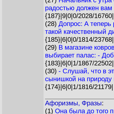
(27)
Начальник с утра 
радостью должен вам 
{187}|9|0|0/2028/16760|
(28)
Допрос: А теперь 
такой качественный ди
{185}|6|0|0/1814/23768|
(29)
В магазине ковро
выбирает палас: - Доб
{183}|6|0|1/1867/22502|
(30)
- Слушай, что в э
сынишкой на природу и
{174}|6|0|1/1816/21179|
Афоризмы, Фразы
:
(1)
Она была до того п